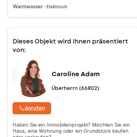
• 1 separates WC
Warmwasser :
Elektrisch
UG:
• 1 gefliester Raum mit Dusche
• Heizraum (Pelletkessel 2024, thermodynamischer Tank)
Dieses Objekt wird Ihnen präsentiert
von:
• Lagerkeller
• Garage für 1 Fahrzeug
Caroline Adam
Außenbereich:
Überherrn (66802)
• Uneinsehbarer bewaldeter Garten
• 2022 erneuerte Terrasse
Anrufen
• Holzpergola, Grill, Spielplatz
Haben Sie ein Immobilienprojekt? Möchten Sie ein
• Nebengebäude
Haus, eine Wohnung oder ein Grundstück kaufen