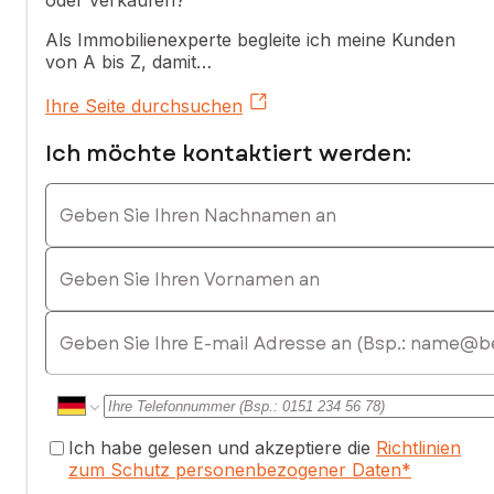
oder verkaufen?
Technische Anlagen:
Als Immobilienexperte begleite ich meine Kunden
• Sparsame Heizung: Pelletofen + Gusseisenheizkörper mit
von A bis Z, damit…
Thermostaten (2020)
Ihre Seite durchsuchen
• Pelletkessel
Ich möchte kontaktiert werden:
• Motorisierte Solarrollläden
Geben Sie Ihren Nachnamen an
Umbaumöglichkeit:
Ideal für eine Großfamilie oder einen Investor (Schaffung
Geben Sie Ihren Vornamen an
von 2 oder 3 Wohnungen möglich – Reihenhaus bereits
aufgeteilt und in Wohnungen umgewandelt).
E-mail
Platz, Helligkeit und Entwicklungspotenzial.
Kontaktieren Sie mich für weitere Informationen oder eine
Besichtigung!
Ich habe gelesen und akzeptiere die
Richtlinien
zum Schutz personenbezogener Daten
*