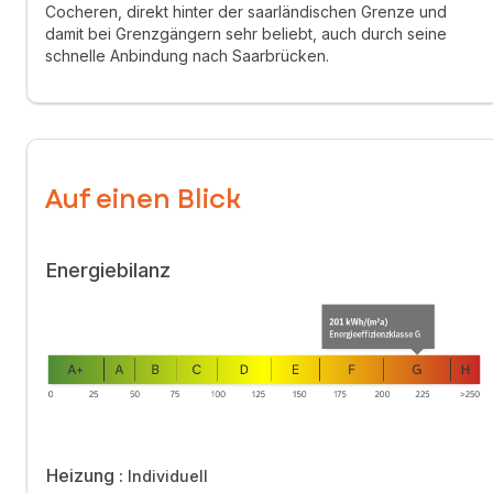
Cocheren, direkt hinter der saarländischen Grenze und
• Wohnzimmer, Waschküche, Speisekammer
damit bei Grenzgängern sehr beliebt, auch durch seine
schnelle Anbindung nach Saarbrücken.
• 25 m² große Veranda
1. OG:
• 1 sehr großes Schlafzimmer (in 2 teilbar)
Auf einen Blick
• 2 weitere Schlafzimmer
• Badezimmer mit Badewanne, 1 separates WC
Energiebilanz
• 1 Zimmer mit Schränken
DG:
• 1 renoviertes Schlafzimmer
• 1 zu renovierendes Schlafzimmer
• 2 auszubauende Zimmer (Dachboden)
Heizung :
Individuell