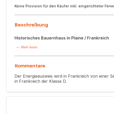
Keine Provision für den Käufer inkl. eingerichteter Fe
Beschreibung
Historisches Bauernhaus in Plaine / Frankreich
Dieses historische Bauernhaus, erbaut 1846, mit 325 m² auf 
Mehr lesen
ein Ferienhaus und ein Bed & Breakfast-Projekt oder für e
Kommentare
Informationen zu den Risiken, denen diese Immobilie ausge
Der Energieausweis wird in Frankreich von einer Se
in Frankreich der Klasse D.
Ob Sie einen Hauptwohnsitz, ein Zweitwohnsitz und/oder ein
Es setzt sich wie folgt zusammen:
- Ein Haupthaus: