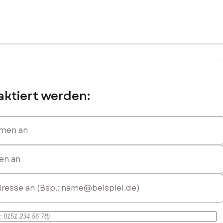
ktiert werden:
einnahmen von über 12.000 €.
en an
.fr.html
 an