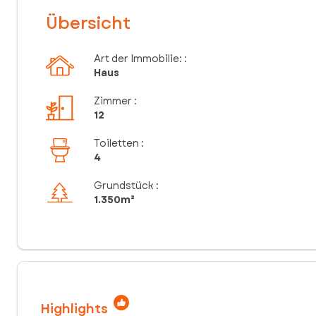
Übersicht
Art der Immobilie: :
Haus
Zimmer
:
12
Toiletten
:
4
Grundstück :
1.350m²
Highlights