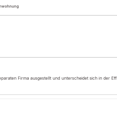
rienwohnung
einem 13,50 Ar großen Grundstück, bietet vielfältige Entwicklungsmög
ine Aktivität im Zeichen des Wohlbefindens: Behandlungsräume, Rück
setzt ist, finden Sie auf der Website von Géorisques: www.georisqu
paraten Firma ausgestellt und unterscheidet sich in der Ef
e rentable Investition für ein Ferienhausprojekt suchen, dieses ein