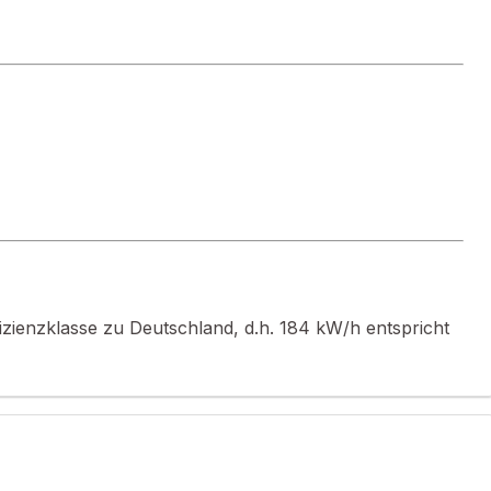
lichkeiten, sei es für eine Großfamilie, ein Zweifamilienhaus,
zugsorte, erholsame Aufenthalte...
es.gouv.fr
fizienzklasse zu Deutschland, d.h. 184 kW/h entspricht
zigartige Anwesen wird Ihre Erwartungen erfüllen.