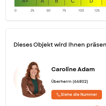
- Carport
- Drei Außenparkplätze
- Werkstatt neben dem Haus
- Eine Waschküche und ein Abstellraum
Dieses Objekt wird Ihnen präsen
Die Ferienwohnung ist möbliert (über 20.000 € für Möbel u
Hier ist der Link, über den Sie diese Ferienwohnung entde
Caroline Adam
Überherrn (66802)
Siehe die Nummer