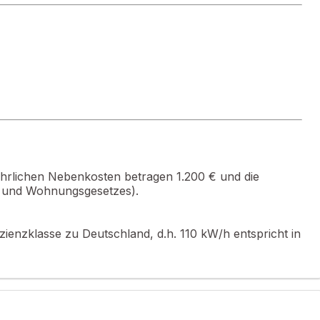
ten Wohnanlage in einem beliebten und sehr ruhigen
 jährlichen Nebenkosten betragen 1.200 € und die
u- und Wohnungsgesetzes).
rt und einen angenehmen, perfekt optimierten Wohnbereich
izienzklasse zu Deutschland, d.h. 110 kW/h entspricht in
in der Küche, die Ihnen direkten Zugang zu einer herrlichen