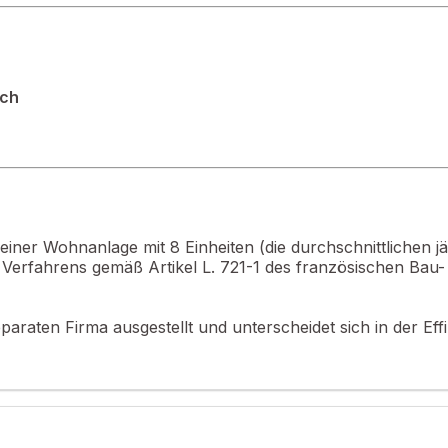
ich
eller
mit ca. 105 m², ideal gelegen im ersten Stock einer sehr gepfleg
n einer Wohnanlage mit 8 Einheiten (die durchschnittlichen
s Verfahrens gemäß Artikel L. 721-1 des französischen Ba
ich, der zu einem hellen Wohnzimmer mit offener Einbauküche füh
araten Firma ausgestellt und unterscheidet sich in der Eff
genießen können, insbesondere dank der Fenster im Wohnzimmer und 
ick über ganz Oeting bieten.