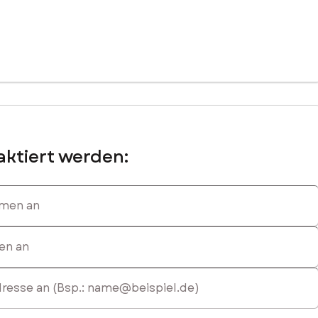
ktiert werden:
en an
 an