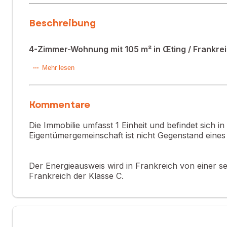
Beschreibung
4-Zimmer-Wohnung mit 105 m² in Œting / Frankre
4-Zimmer-Wohnung, ca. 105 m², mit Terrasse, Garage und K
Mehr lesen
Kommentare
Entdecken Sie exklusiv diese geräumige 4-Zimmer-Wohnung 
Wohnviertel von Oeting.
Die Immobilie umfasst 1 Einheit und befindet sich i
Eigentümergemeinschaft ist nicht Gegenstand eine
Die Wohnung verfügt über einen einladenden Eingangsbere
Der Energieausweis wird in Frankreich von einer sep
bietet, in dem Sie großzügige Räume und viel Tageslicht 
Frankreich der Klasse C.
22 m² großen Terrasse mit atemberaubendem und freiem Bl
Diese Wohnung bietet: