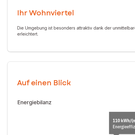
Ihr Wohnviertel
3 geräumige Schlafzimmer
Die Umgebung ist besonders attraktiv dank der unmittelb
1 funktionales Badezimmer mit 1 WC
erleichtert.
Die Ausstattung wird ergänzt durch:
Auf einen Blick
Einen Keller
Eine geschlossene Garage
Energiebilanz
Einen Außenparkplatz
Diese Wohnung vereint Komfort, Helligkeit und eine strateg