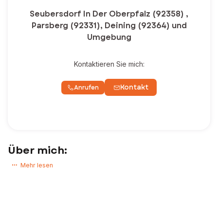
Seubersdorf In Der Oberpfalz (92358) ,
Parsberg (92331), Deining (92364) und
Umgebung
Kontaktieren Sie mich:
Kontakt
Anrufen
Über mich:
Als spezialisierter Immobilienmakler in meinem Wohngebiet bin ich Ihr
Mehr lesen
zuverlässiger Partner für den Kauf und Verkauf von Immobilien. Mit
umfangreicher Erfahrung und fundiertem Wissen über den lokalen
Immobilienmarkt biete ich Ihnen professionelle Unterstützung bei all
Ihren Immobilienbedürfnissen. Ich kenne die einzigartigen Aspekte
und Besonderheiten des Wohngebiets und kann Ihnen wertvolle
Einblicke und Informationen bieten. Egal, ob Sie ein neues Zuhause