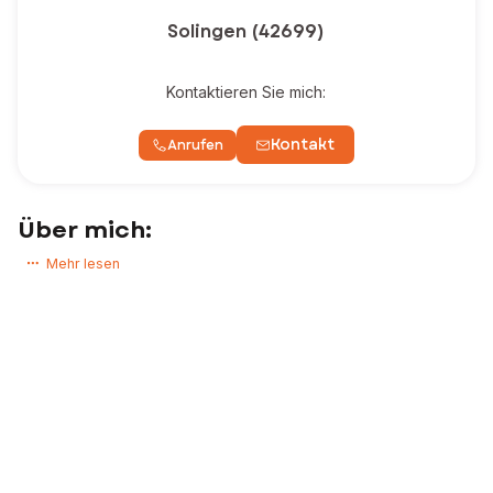
Solingen (42699)
Kontaktieren Sie mich:
Kontakt
Anrufen
Über mich:
Haben Sie ein Immobilienprojekt? Möchten Sie ein Haus, eine
Mehr lesen
Wohnung oder ein Grundstück kaufen oder verkaufen?
Als Immobilienexperte begleite ich meine Kunden von A bis Z, damit
ihre Immobilienprojekte bestmöglich verwirklicht werden.
Ich bin Ihr persönlicher Ansprechpartner während des gesamten
Projekts, vom Erstkontakt bis zur finalen Unterzeichnung beim Notar.
So haben Sie die Gewissheit, dass Sie beim Verkauf oder Kauf Ihrer
Immobilie umfassend betreut werden.
Zögern Sie nicht, nehmen Sie Kontakt mit mir auf!