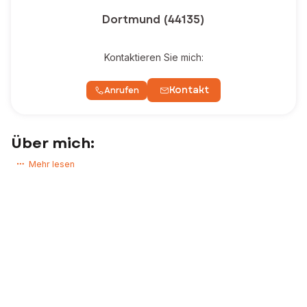
Dortmund (44135)
Kontaktieren Sie mich:
Kontakt
Anrufen
Über mich:
Haben Sie ein Immobilienprojekt? Möchten Sie ein Haus, eine
Mehr lesen
Wohnung oder ein Grundstück kaufen oder verkaufen?
Als Immobilienexperte begleite ich meine Kunden von A bis Z, damit
ihre Immobilienprojekte bestmöglich verwirklicht werden.
Ich bin Ihr persönlicher Ansprechpartner während des gesamten
Projekts, vom Erstkontakt bis zur finalen Unterzeichnung beim Notar.
So haben Sie die Gewissheit, dass Sie beim Verkauf oder Kauf Ihrer
Immobilie umfassend betreut werden.
Zögern Sie nicht, nehmen Sie Kontakt mit mir auf!