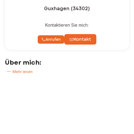
Guxhagen (34302)
Kontaktieren Sie mich:
Kontakt
Anrufen
Über mich:
Haben Sie ein Immobilienprojekt? Möchten Sie ein Haus, eine
Mehr lesen
Wohnung oder ein Grundstück kaufen oder verkaufen?
Als Immobilienexperte begleite ich meine Kunden von A bis Z, damit
ihre Immobilienprojekte bestmöglich verwirklicht werden.
Ich bin Ihr persönlicher Ansprechpartner während des gesamten
Projekts, vom Erstkontakt bis zur finalen Unterzeichnung beim Notar.
So haben Sie die Gewissheit, dass Sie beim Verkauf oder Kauf Ihrer
Immobilie umfassend betreut werden.
Zögern Sie nicht, nehmen Sie Kontakt mit mir auf!