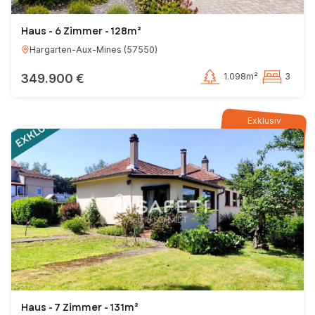
Haus - 6 Zimmer - 128m²
Hargarten-Aux-Mines
(
57550
)
349.900 €
1.098m²
3
Exklusiv
Haus - 7 Zimmer - 131m²