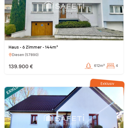
Haus - 6 Zimmer - 144m²
Diesen
(
57890
)
139.900 €
612m²
4
Exklusiv